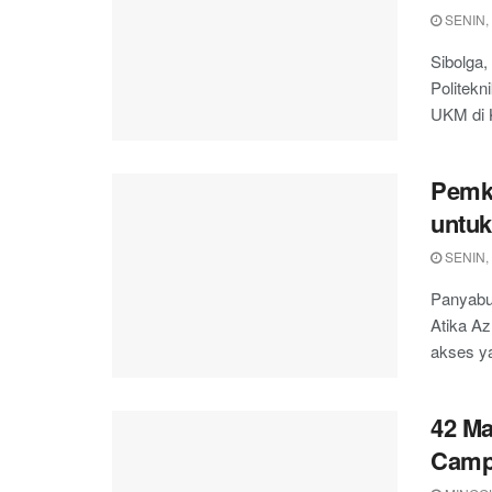
SENIN,
Sibolga,
Politek
UKM di K
Pemk
untuk
SENIN,
Panyabun
Atika A
akses ya
42 Ma
Camp 