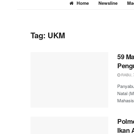
Home
Newsline
Ma
Tag:
UKM
59 Ma
Pengu
RABU, 7
Panyabu
Natal (M
Mahasisw
Polme
Ikan 