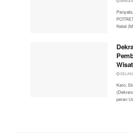
MINGGU
Panyabu
POTRET 
Natal (M
Dekra
Pemb
Wisa
SELASA,
Karo, S
(Dekran
peran U