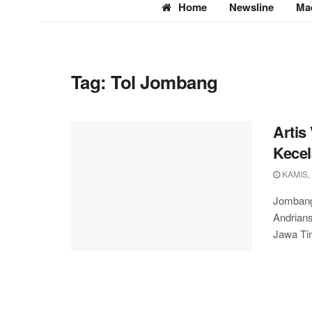
Home
Newsline
Ma
Tag:
Tol Jombang
Artis
Kecel
KAMIS,
Jombang,
Andrian
Jawa Tim