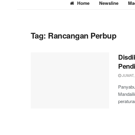
Home
Newsline
Ma
Tag:
Rancangan Perbup
Disdi
Pend
JUMAT,
Panyabu
Mandail
peratura