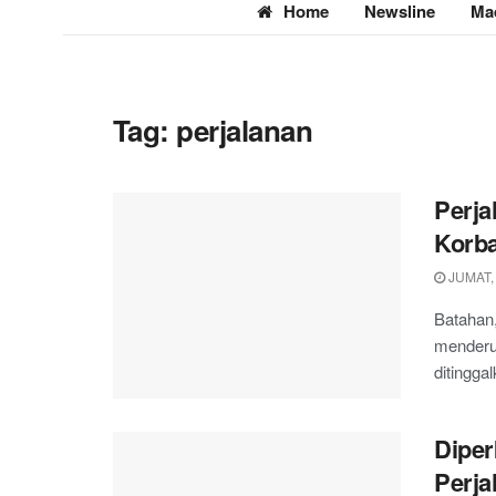
Home
Newsline
Ma
Tag:
perjalanan
Perja
Korba
JUMAT,
Batahan,
menderu 
ditinggal
Diper
Perja