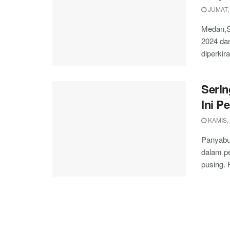
JUMAT,
Medan,S
2024 dan
diperkir
Serin
Ini P
KAMIS, 
Panyabu
dalam pe
pusing. 