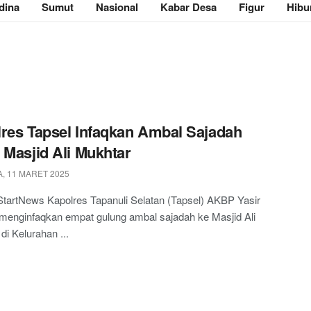
dina
Sumut
Nasional
Kabar Desa
Figur
Hibu
res Tapsel Infaqkan Ambal Sajadah
 Masjid Ali Mukhtar
, 11 MARET 2025
StartNews Kapolres Tapanuli Selatan (Tapsel) AKBP Yasir
menginfaqkan empat gulung ambal sajadah ke Masjid Ali
di Kelurahan ...