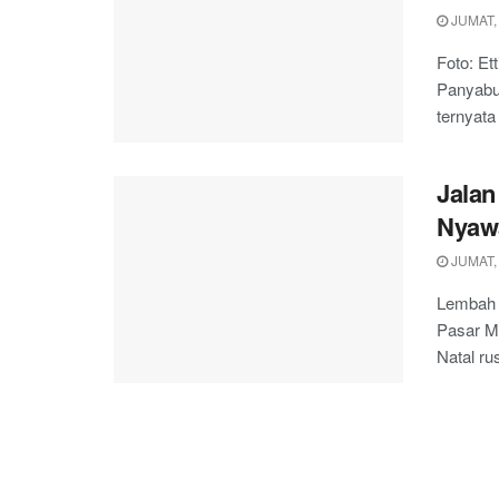
JUMAT,
Foto: Et
Panyabu
ternyata
Jalan
Nyaw
JUMAT, 
Lembah S
Pasar M
Natal ru