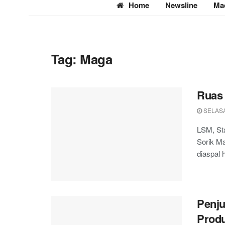
Home
Newsline
Ma
Tag:
Maga
Ruas 
SELASA
LSM, St
Sorik Ma
diaspal 
Penju
Prod