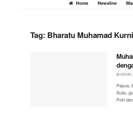
Home
Newsline
Ma
Tag:
Bharatu Muhamad Kurn
Muha
denga
SENIN,
Papua, S
Sutio, g
Polri de