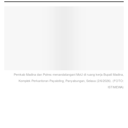
Pemkab Madina dan Polres menandatangani MoU di ruang kerja Bupati Madina,
Komplek Perkantoran Payaloting, Panyabungan, Selasa (2/6/2026). (FOTO:
ISTIMEWA)