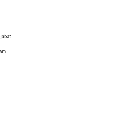
jabat
lam