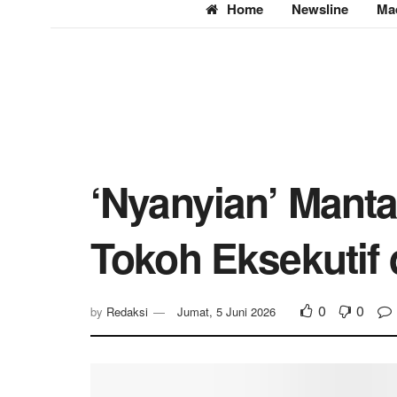
Home
Newsline
Ma
‘Nyanyian’ Mant
Tokoh Eksekutif d
0
0
by
Redaksi
Jumat, 5 Juni 2026