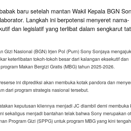
abak baru setelah mantan Wakil Kepala BGN So
llaborator. Langkah ini berpotensi menyeret nama-
tif dan legislatif yang terlibat dalam sengkarut ta
 Gizi Nasional (BGN) Irjen Pol (Purn) Sony Sonjaya mengajuka
r keterlibatan tokoh-tokoh besar dari kalangan eksekutif dan
la program Makan Bergizi Gratis (MBG) tahun 2025-2026.
reserse ini diprediksi akan membuka kotak pandora dan menye
m dari program strategis nasional tersebut.
atakan keputusan kliennya menjadi JC diambil demi membuka
 ini sekaligus menjadi bantahan telak bahwa Sony merupakan ot
layanan Program Gizi (SPPG) untuk program MBG yang kini tengah