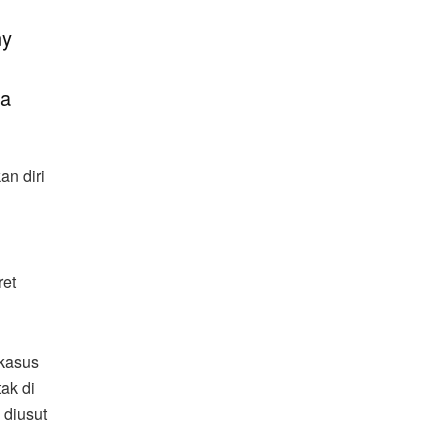
ny
ta
n diri
ret
 kasus
ak di
 diusut