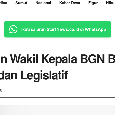
dina
Sumut
Nasional
Kabar Desa
Figur
Hibu
Ikuti saluran StartNews.co.id di WhatsApp
an Wakil Kepala BGN B
an Legislatif
0