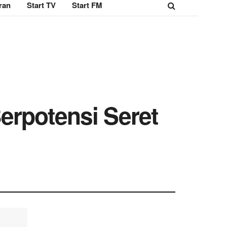
ran
Start TV
Start FM
erpotensi Seret