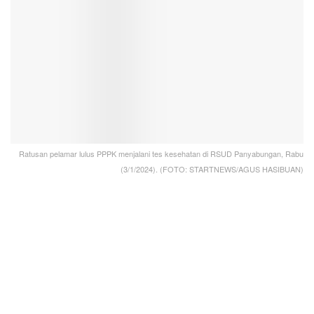
Ratusan pelamar lulus PPPK menjalani tes kesehatan di RSUD Panyabungan, Rabu
(3/1/2024). (FOTO: STARTNEWS/AGUS HASIBUAN)