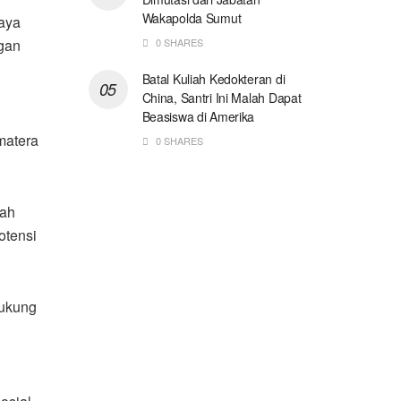
Wakapolda Sumut
daya
0 SHARES
ngan
Batal Kuliah Kedokteran di
China, Santri Ini Malah Dapat
Beasiswa di Amerika
matera
0 SHARES
tah
otensi
dukung