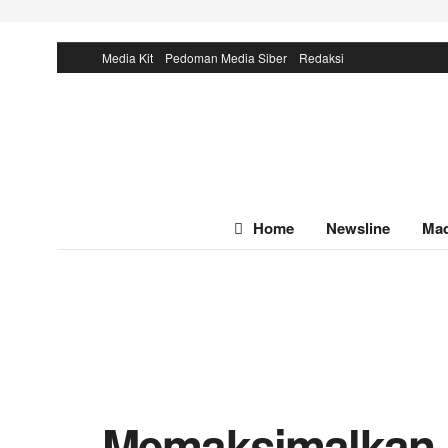
Media Kit
Pedoman Media Siber
Redaksi
Home
Newsline
Mad
Memaksimalkan P