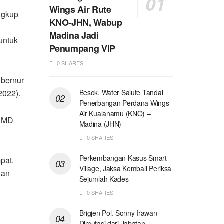
Wings Air Rute
ingkup
KNO-JHN, Wabup
Madina Jadi
untuk
Penumpang VIP
0 SHARES
ubernur
Besok, Water Salute Tandai
2022).
Penerbangan Perdana Wings
Air Kualanamu (KNO) –
 PMD
Madina (JHN)
0 SHARES
Perkembangan Kasus Smart
pat.
Village, Jaksa Kembali Periksa
gan
Sejumlah Kades
0 SHARES
Brigjen Pol. Sonny Irawan
Dimutasi dari Jabatan