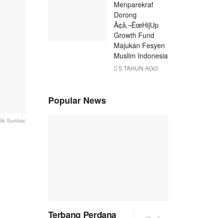
Menparekraf
Dorong
Ã¢â‚¬ËœHijUp
Growth Fund
Majukan Fesyen
Muslim Indonesia
5 TAHUN AGO
Popular News
ik Sumbar.
Terbang Perdana