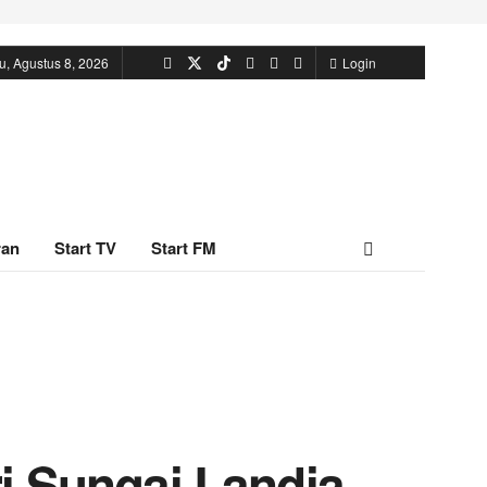
u, Agustus 8, 2026
Login
ran
Start TV
Start FM
 Sungai Landia