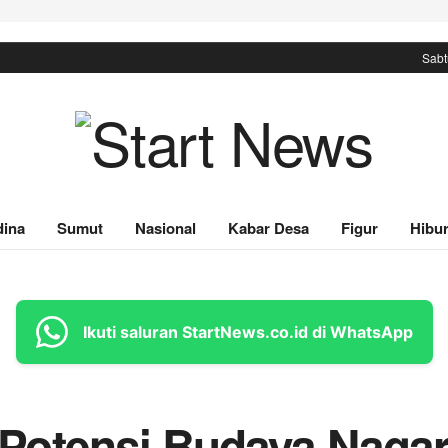
Sabt
ina
Sumut
Nasional
Kabar Desa
Figur
Hibu
Ikuti saluran StartNews.co.id di WhatsApp
otensi Budaya Nagari