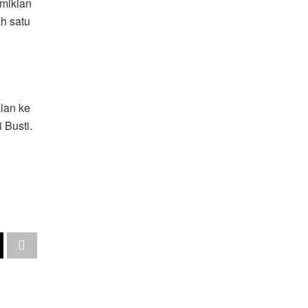
mikian
h satu
alan ke
 Busti.