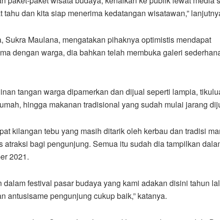
 paket-paket wisata budaya, kenalkan ke publik lewat media s
t tahu dan kita siap menerima kedatangan wisatawan,” lanjutny
dia, Sukra Maulana, mengatakan pihaknya optimistis mendapat
ama dengan warga, dia bahkan telah membuka galeri sederhana
inan tangan warga dipamerkan dan dijual seperti lampia, tikulu
rumah, hingga makanan tradisional yang sudah mulai jarang dij
pat kilangan tebu yang masih ditarik oleh kerbau dan tradisi ma
s atraksi bagi pengunjung. Semua itu sudah dia tampilkan dal
er 2021.
 dalam festival pasar budaya yang kami adakan disini tahun lal
 antusisame pengunjung cukup baik,” katanya.