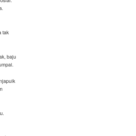
osial.
a.
 tak
ak, baju
umpai.
njapuik
am
u.