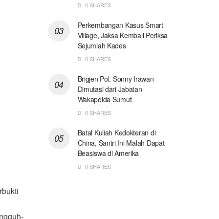
0 SHARES
Perkembangan Kasus Smart
Village, Jaksa Kembali Periksa
Sejumlah Kades
0 SHARES
Brigjen Pol. Sonny Irawan
Dimutasi dari Jabatan
Wakapolda Sumut
0 SHARES
Batal Kuliah Kedokteran di
China, Santri Ini Malah Dapat
Beasiswa di Amerika
0 SHARES
bukti
ungguh-