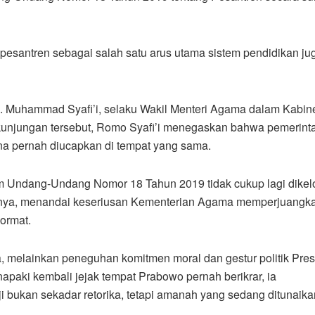
esantren sebagai salah satu arus utama sistem pendidikan jug
 Muhammad Syafi’i, selaku Wakil Menteri Agama dalam Kabin
 kunjungan tersebut, Romo Syafi’i menegaskan bahwa pemerint
a pernah diucapkan di tempat yang sama.
am Undang-Undang Nomor 18 Tahun 2019 tidak cukup lagi dikel
 ujarnya, menandai keseriusan Kementerian Agama memperjuangk
ormat.
 melainkan peneguhan komitmen moral dan gestur politik Pre
paki kembali jejak tempat Prabowo pernah berikrar, ia
 bukan sekadar retorika, tetapi amanah yang sedang ditunaika