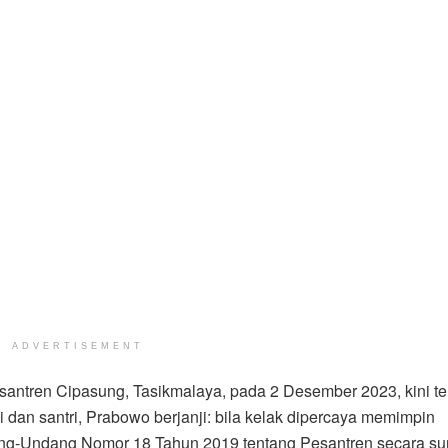
ADVERTISEMENT
ntren Cipasung, Tasikmalaya, pada 2 Desember 2023, kini ter
ai dan santri, Prabowo berjanji: bila kelak dipercaya memimpin
ng-Undang Nomor 18 Tahun 2019 tentang Pesantren secara s