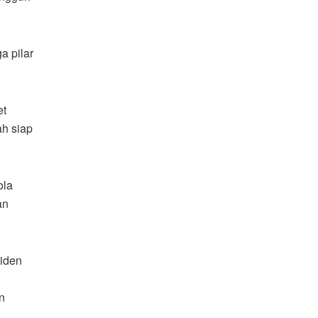
a pilar
et
ah siap
ola
an
siden
n