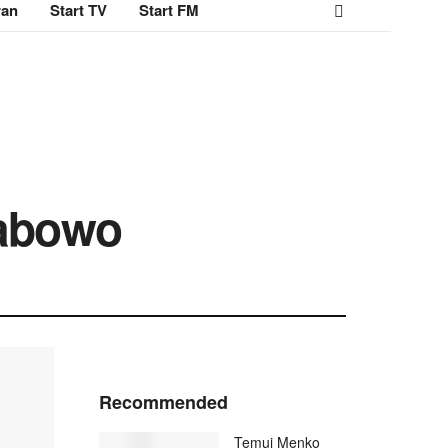
ran
Start TV
Start FM
rabowo
Recommended
Temui Menko