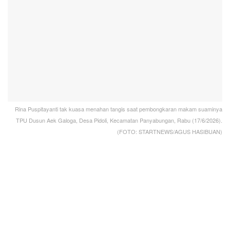
Rina Puspitayanti tak kuasa menahan tangis saat pembongkaran makam suaminya
TPU Dusun Aek Galoga, Desa Pidoli, Kecamatan Panyabungan, Rabu (17/6/2026).
(FOTO: STARTNEWS/AGUS HASIBUAN)