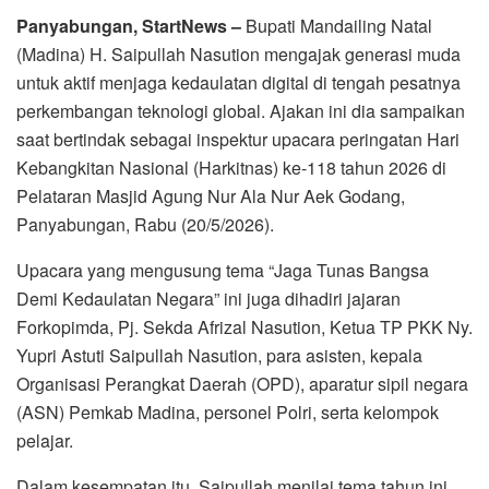
Panyabungan, StartNews –
Bupati Mandailing Natal
(Madina) H. Saipullah Nasution mengajak generasi muda
untuk aktif menjaga kedaulatan digital di tengah pesatnya
perkembangan teknologi global. Ajakan ini dia sampaikan
saat bertindak sebagai inspektur upacara peringatan Hari
Kebangkitan Nasional (Harkitnas) ke-118 tahun 2026 di
Pelataran Masjid Agung Nur Ala Nur Aek Godang,
Panyabungan, Rabu (20/5/2026).
Upacara yang mengusung tema “Jaga Tunas Bangsa
Demi Kedaulatan Negara” ini juga dihadiri jajaran
Forkopimda, Pj. Sekda Afrizal Nasution, Ketua TP PKK Ny.
Yupri Astuti Saipullah Nasution, para asisten, kepala
Organisasi Perangkat Daerah (OPD), aparatur sipil negara
(ASN) Pemkab Madina, personel Polri, serta kelompok
pelajar.
Dalam kesempatan itu, Saipullah menilai tema tahun ini