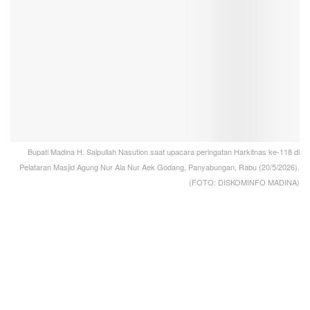
Bupati Madina H. Saipullah Nasution saat upacara peringatan Harkitnas ke-118 di
Pelataran Masjid Agung Nur Ala Nur Aek Godang, Panyabungan, Rabu (20/5/2026).
(FOTO: DISKOMINFO MADINA)