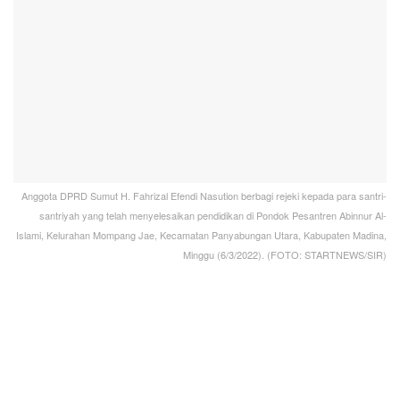
Anggota DPRD Sumut H. Fahrizal Efendi Nasution berbagi rejeki kepada para santri-
santriyah yang telah menyelesaikan pendidikan di Pondok Pesantren Abinnur Al-
Islami, Kelurahan Mompang Jae, Kecamatan Panyabungan Utara, Kabupaten Madina,
Minggu (6/3/2022). (FOTO: STARTNEWS/SIR)