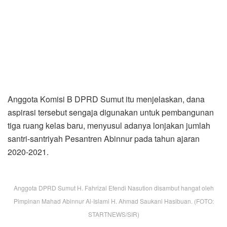
Anggota Komisi B DPRD Sumut itu menjelaskan, dana
aspirasi tersebut sengaja digunakan untuk pembangunan
tiga ruang kelas baru, menyusul adanya lonjakan jumlah
santri-santriyah Pesantren Abinnur pada tahun ajaran
2020-2021.
Anggota DPRD Sumut H. Fahrizal Efendi Nasution disambut hangat oleh
Pimpinan Mahad Abinnur Al-Islami H. Ahmad Saukani Hasibuan. (FOTO:
STARTNEWS/SIR)