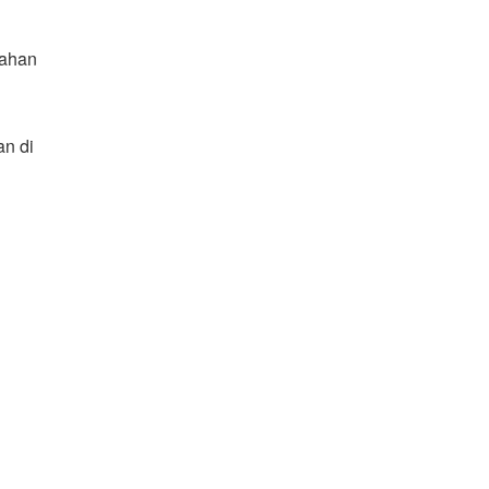
lahan
an di