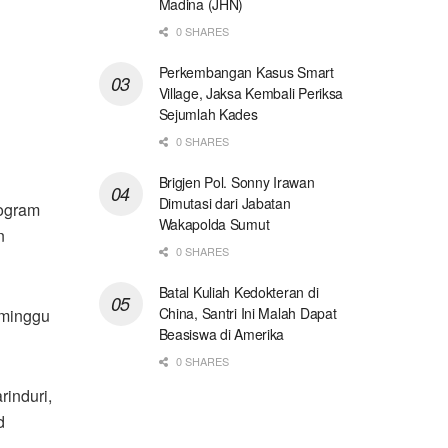
Madina (JHN)
0 SHARES
Perkembangan Kasus Smart
Village, Jaksa Kembali Periksa
Sejumlah Kades
0 SHARES
Brigjen Pol. Sonny Irawan
Dimutasi dari Jabatan
rogram
Wakapolda Sumut
n
0 SHARES
Batal Kuliah Kedokteran di
China, Santri Ini Malah Dapat
 minggu
Beasiswa di Amerika
0 SHARES
induri,
d