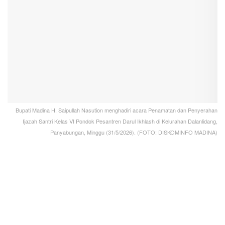
Bupati Madina H. Saipullah Nasution menghadiri acara Penamatan dan Penyerahan
Ijazah Santri Kelas VI Pondok Pesantren Darul Ikhlash di Kelurahan Dalanlidang,
Panyabungan, Minggu (31/5/2026). (FOTO: DISKOMINFO MADINA)