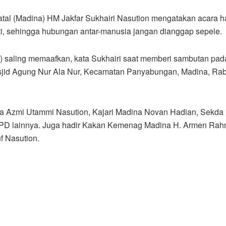
atal (Madina) HM Jakfar Sukhairi Nasution mengatakan acara h
ti, sehingga hubungan antar-manusia jangan dianggap sepele.
b) saling memaafkan, kata Sukhairi saat memberi sambutan pad
asjid Agung Nur Ala Nur, Kecamatan Panyabungan, Madina, Ra
tika Azmi Utammi Nasution, Kajari Madina Novan Hadian, Sekda
OPD lainnya. Juga hadir Kakan Kemenag Madina H. Armen Rah
 Nasution.