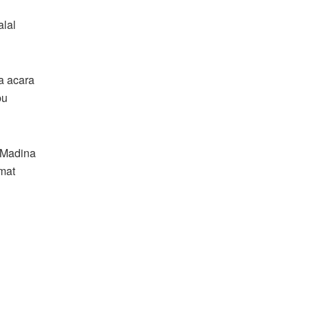
alal
a acara
bu
 Madina
mat