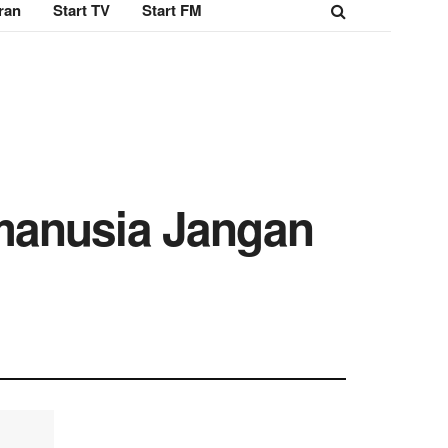
ran
Start TV
Start FM
manusia Jangan