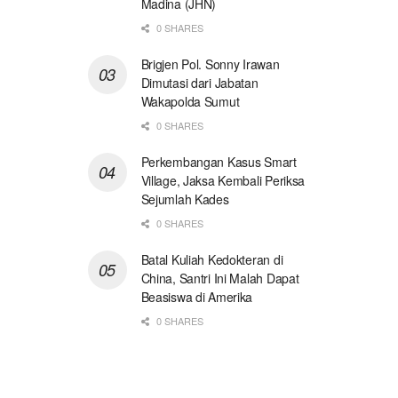
Madina (JHN)
0 SHARES
Brigjen Pol. Sonny Irawan
Dimutasi dari Jabatan
Wakapolda Sumut
0 SHARES
Perkembangan Kasus Smart
Village, Jaksa Kembali Periksa
Sejumlah Kades
0 SHARES
Batal Kuliah Kedokteran di
China, Santri Ini Malah Dapat
Beasiswa di Amerika
0 SHARES