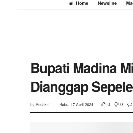
Home
Newsline
Ma
Bupati Madina M
Dianggap Sepele
0
0
by
Redaksi
Rabu, 17 April 2024