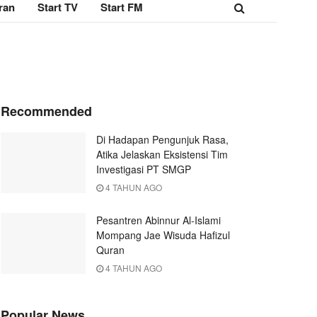
ran
Start TV
Start FM
Recommended
Di Hadapan Pengunjuk Rasa,
Atika Jelaskan Eksistensi Tim
Investigasi PT SMGP
4 TAHUN AGO
Pesantren Abinnur Al-Islami
Mompang Jae Wisuda Hafizul
Quran
4 TAHUN AGO
Popular News