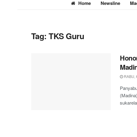
Home
Newsline
Ma
Tag:
TKS Guru
Hono
Madin
RABU, 
Panyabu
(Madina
sukarela