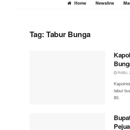
Home
Newsline
Ma
Tag:
Tabur Bunga
Kapol
Bunga
RABU, 2
Kapolre
tabur b
80.
Bupat
Pejua