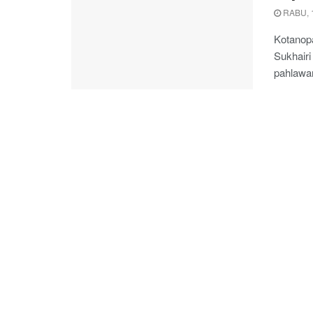
RABU, 
Kotanopa
Sukhair
pahlawan