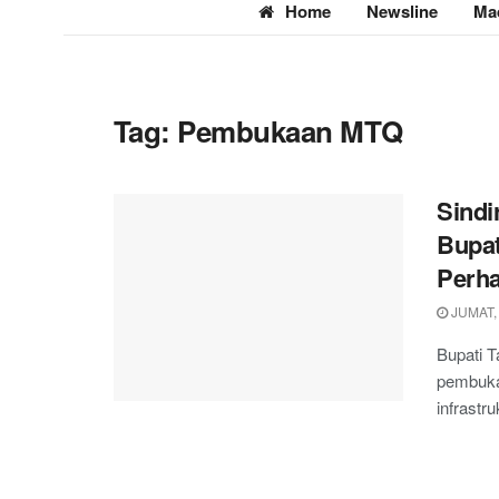
Home
Newsline
Ma
Tag:
Pembukaan MTQ
Sindi
Bupat
Perha
JUMAT, 
Bupati 
pembuka
infrastru