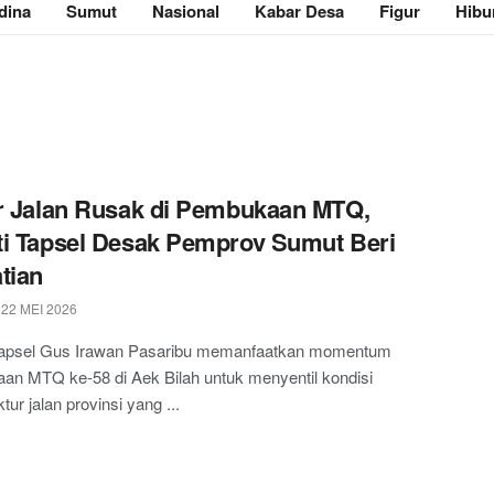
dina
Sumut
Nasional
Kabar Desa
Figur
Hibu
r Jalan Rusak di Pembukaan MTQ,
i Tapsel Desak Pemprov Sumut Beri
tian
22 MEI 2026
Tapsel Gus Irawan Pasaribu memanfaatkan momentum
an MTQ ke-58 di Aek Bilah untuk menyentil kondisi
ktur jalan provinsi yang ...