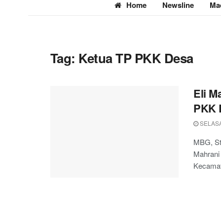
Home
Newsline
Ma
Tag:
Ketua TP PKK Desa
Eli M
PKK D
SELASA
MBG, St
Mahrani 
Kecamata