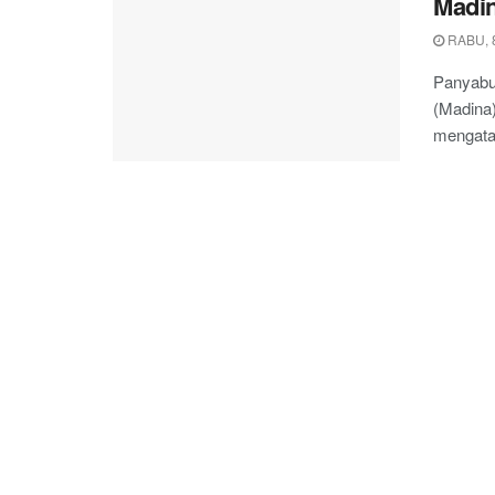
Madin
RABU, 8
Panyabu
(Madina
mengatas