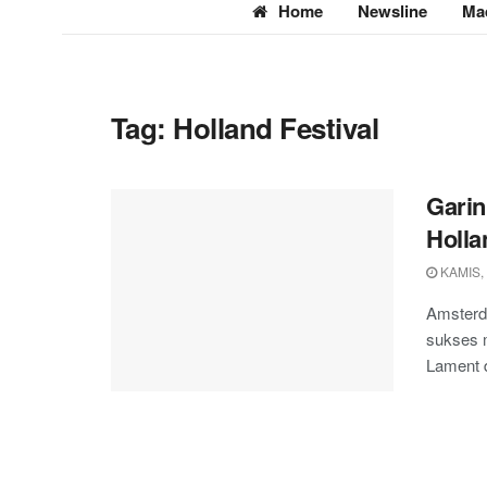
Home
Newsline
Ma
Tag:
Holland Festival
Garin
Holla
KAMIS, 
Amsterda
sukses m
Lament di